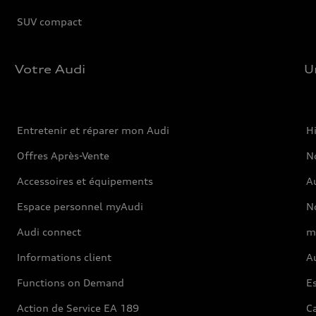
SUV compact
Votre Audi
U
Entretenir et réparer mon Audi
Hi
Offres Après-Vente
No
Accessoires et équipements
A
Espace personnel myAudi
N
Audi connect
m
Informations client
Au
Functions on Demand
Es
Action de Service EA 189
Ca