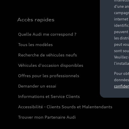
intérêts
d'une an
campagne
Accès rapides
internet
identifi
peuvent 
Quelle Audi me correspond ?
les dist
Tous les modèles
peut vou
sont souv
Recherche de véhicules neufs
Veuillez
l'instal
Véhicules d'occasion disponibles
Pour obt
Offres pour les professionnels
données 
Demander un essai
confiden
Informations et Service Clients
Accessibilité - Clients Sourds et Malentendants
Trouver mon Partenaire Audi