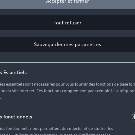
Accepter et fermer
ETS DUGAST SAS
1 Boulevard Jean Rouy
49300 CHOLET
Tout refuser
Professionnel
Sauvegarder mes paramètres
Prénom*
s Essentiels
Téléphone*
ies essentiels sont nécessaires pour vous fournir des fonctions de base lor
ation du site internet. Ces fonctions comprennent par exemple le configura
s.
l’actualité, des offres commerciales et des invitations à 
s fonctionnels
ies fonctionnels nous permettent de collecter et de stocker les