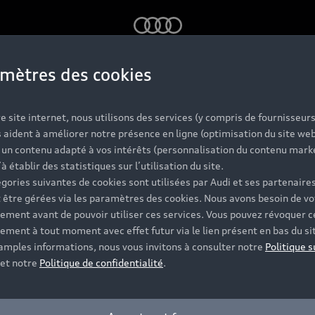
Audi
mètres des cookies
e formulaire pour être m
e site internet, nous utilisons des services (y compris de fournisseurs
votre Partenaire Audi.
 aident à améliorer notre présence en ligne (optimisation du site web
r un contenu adapté à vos intérêts (personnalisation du contenu mark
’à établir des statistiques sur l’utilisation du site.
gories suivantes de cookies sont utilisées par Audi et ses partenaires
 être gérées via les paramètres des cookies. Nous avons besoin de vo
Modèle*
ement avant de pouvoir utiliser ces services. Vous pouvez révoquer c
ement à tout moment avec effet futur via le lien présent en bas du si
 amples informations, nous vous invitons à consulter notre
Politique s
et notre
Politique de confidentialité
.
Code postal*