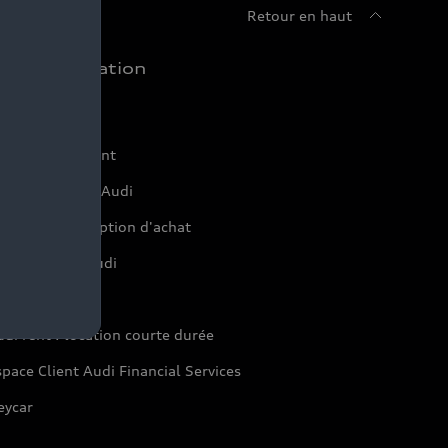
Retour en haut
chat et location
ffres du moment
onfigurer mon Audi
servation et option d'achat
inancer mon Audi
aranties Audi
di rent : location courte durée
pace Client Audi Financial Services
eycar