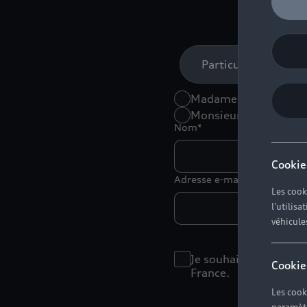
Particulier
Madame
Monsieur
Nom*
Cookie
Adresse e-mail*
Les cook
l'utilis
véhicule
Je souhaite recevoir 
Cookie
France.
Les cook