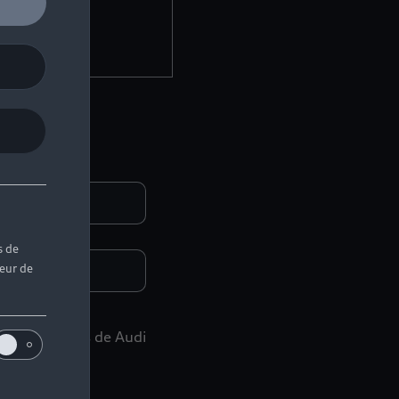
er
s de
teur de
des événements de Audi