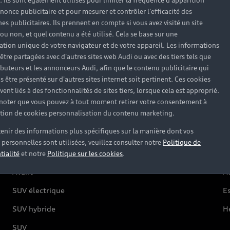
). Ils sont également utilisés pour limiter la fréquence d'apparition
nonce publicitaire et pour mesurer et contrôler l'efficacité des
s publicitaires. Ils prennent en compte si vous avez visité un site
 ou non, et quel contenu a été utilisé. Cela se base sur une
Modèles
A
cation unique de votre navigateur et de votre appareil. Les informations
être partagées avec d'autres sites web Audi ou avec des tiers tels que
ributeurs et les annonceurs Audi, afin que le contenu publicitaire qui
s être présenté sur d'autres sites internet soit pertinent. Ces cookies
Électrique
O
ent liés à des fonctionnalités de sites tiers, lorsque cela est approprié.
Hybride rechargeable
C
 noter que vous pouvez à tout moment retirer votre consentement à
lation de cookies personnalisation du contenu marketing.
Citadine
Ré
enir des informations plus spécifiques sur la manière dont vos
Compacte
F
personnelles sont utilisées, veuillez consulter notre
Politique de
Berline
G
tialité
et notre
Politique sur les cookies
.
Avant
Au
SUV électrique
Es
SUV hybride
H
SUV