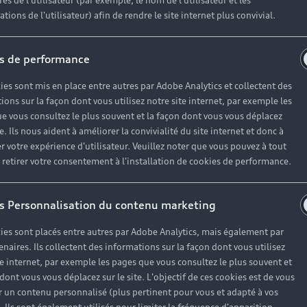
es de l'utilisateur (par exemple, le nom de l'utilisateur et les
e the newsletter.
tions de l'utilisateur) afin de rendre le site internet plus convivial.
s de performance
Envoyer
ies sont mis en place entre autres par Adobe Analytics et collectent des
ions sur la façon dont vous utilisez notre site internet, par exemple les
e vous consultez le plus souvent et la façon dont vous vous déplacez
ses partenaires**, des offres commerciales y compris des offres personnalisées en fonction
te. Ils nous aident à améliorer la convivialité du site internet et donc à
r votre expérience d'utilisateur. Veuillez noter que vous pouvez à tout
du réseau agréé de Volkswagen Group France et les établissements qui permettent le fin
etirer votre consentement à l'installation de cookies de performance.
nt, traite les données à caractère personnel recueillies dans ce formulaire pour répondre 
que, si vous y avez consenti, pour vous envoyer nos offres commerciales et nos actualités
s Personnalisation du contenu marketing
ur exercer vos droits, veuillez consulter notre
politique de confidentialité
.
ies sont placés entre autres par Adobe Analytics, mais également par
enaires. Ils collectent des informations sur la façon dont vous utilisez
te internet, par exemple les pages que vous consultez le plus souvent et
 dont vous vous déplacez sur le site. L'objectif de ces cookies est de vous
 un contenu personnalisé (plus pertinent pour vous et adapté à vos