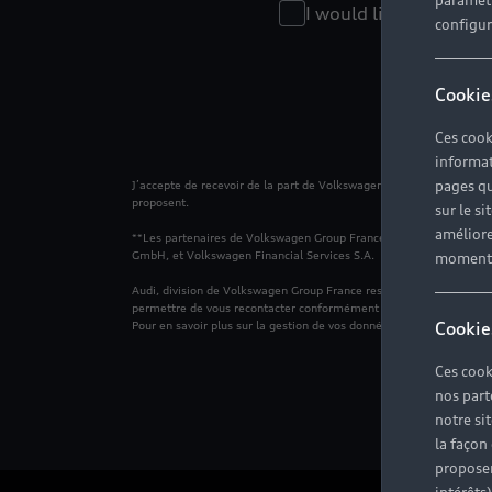
paramètr
I would like to receiv
configura
Cookie
Ces cook
informat
pages qu
J’accepte de recevoir de la part de Volkswagen Group France et de 
proposent.
sur le si
améliore
**Les partenaires de Volkswagen Group France sont les membres 
GmbH, et Volkswagen Financial Services S.A.
moment r
Audi, division de Volkswagen Group France responsable du traiteme
permettre de vous recontacter conformément à votre demande ainsi 
Cookie
Pour en savoir plus sur la gestion de vos données personnelles et po
Ces cook
nos part
notre si
la façon
proposer