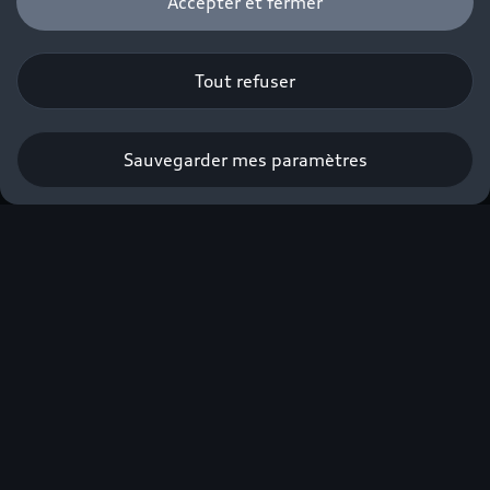
Accepter et fermer
Tout refuser
Sauvegarder mes paramètres
Nouvelle Audi Q3 e-
hybrid
À partir de 490€/mois avec apport⁽¹⁾.
Profiter de l’offre